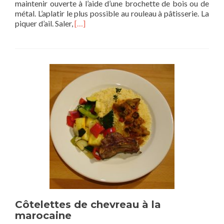
maintenir ouverte à l’aide d’une brochette de bois ou de
métal. L’aplatir le plus possible au rouleau à pâtisserie. La
En
piquer d’ail. Saler,
[…]
savoir
plus
sur
SELLE
DE
CHEVREAU
AUX
TOMATES
Côtelettes de chevreau à la
marocaine