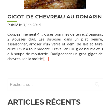
GIGOT DE CHEVREAU AU ROMARIN
Publié le
3 juin 2019
Coupez finement 4 grosses pommes de terre, 2 oignons,
2 gousses d’ail. Les disposer dans un plat beurré,
assaisonner, arroser d’un verre et demi de lait et faire
cuire 1/2 h à four modéré. Travailler 100 g de beurre et 3
c à soupe de moutarde. Badigeonner un gros gigot de
En
chevreau de la moitié
[…]
savoir
plus
sur
GIGOT
Rechercher :
DE
CHEVREAU
AU
ROMARIN
ARTICLES RÉCENTS