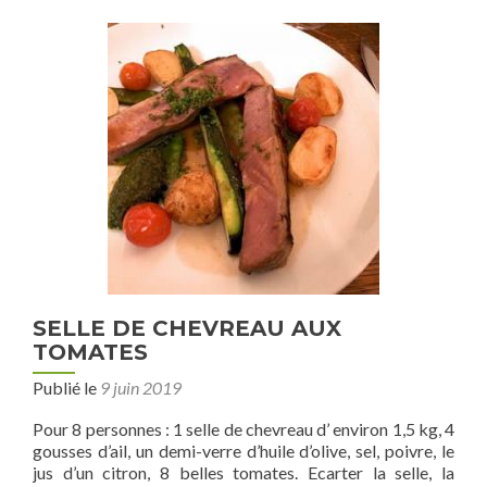
Épaule
de
chevreau
rôtie
au
four
SELLE DE CHEVREAU AUX
TOMATES
Publié le
9 juin 2019
Pour 8 personnes : 1 selle de chevreau d’ environ 1,5 kg, 4
gousses d’ail, un demi-verre d’huile d’olive, sel, poivre, le
jus d’un citron, 8 belles tomates. Ecarter la selle, la