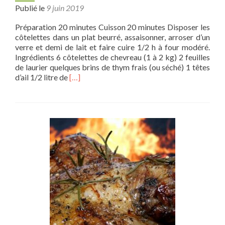
Publié le
9 juin 2019
Préparation 20 minutes Cuisson 20 minutes Disposer les
côtelettes dans un plat beurré, assaisonner, arroser d’un
verre et demi de lait et faire cuire 1/2 h à four modéré.
Ingrédients 6 côtelettes de chevreau (1 à 2 kg) 2 feuilles
de laurier quelques brins de thym frais (ou séché) 1 têtes
En
d’ail 1/2 litre de
[…]
savoir
plus
sur
Côtelettes
de
chevreau
à
la
marocaine