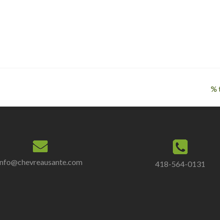
% 
info@chevreausante.com
418-564-0131